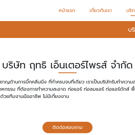
หน้าแรก
เกี่ยวกับเรา
บริ
บร
บริษัท ฤทธิ เอ็นเตอร์ไพรส์ จำกัด
วชาญด้านการบิ๊กคลีนนิ่ง ที่ทำครบจบที่เดียว เราเป็นบริษัทรับทำ
าหกรรม ที่ต้องการทำความสะอาด ท่อแอร์ ท่อลมแอร์ ท่อแอร์ดักส์ พ
้วยทีมงานมืออาชีพ ไม่มีเกี่ยงงาน
ติดต่อสอบถาม