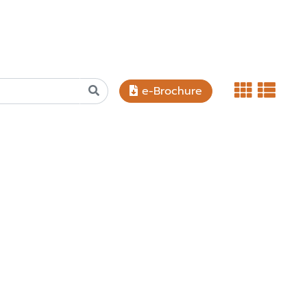
e-Brochure