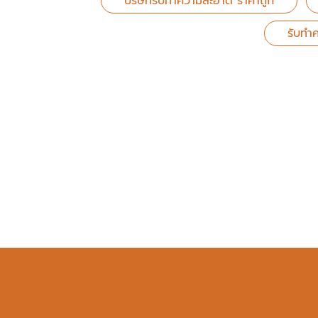
บริษัทรับทำความสะอาด ราคาถูก
รับทำ