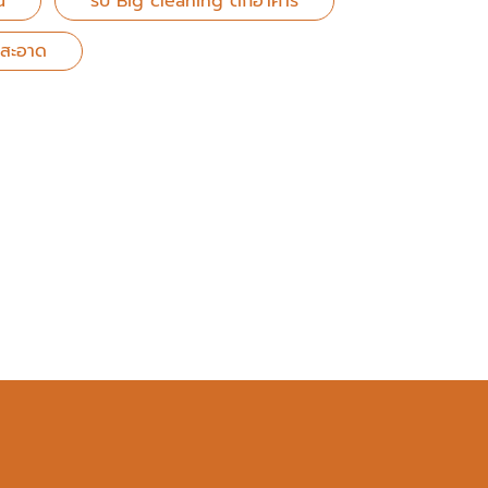
น
รับ Big cleaning ตึกอาคาร
มสะอาด